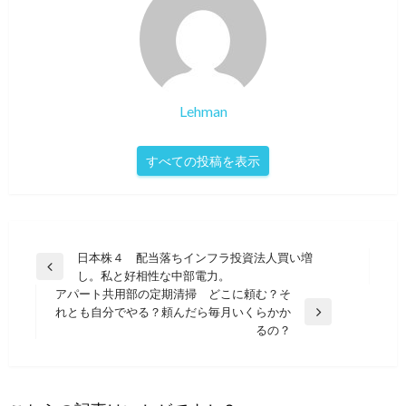
Lehman
すべての投稿を表示
投
日本株４ 配当落ちインフラ投資法人買い増
前
し。私と好相性な中部電力。
稿
の
アパート共用部の定期清掃 どこに頼む？そ
ナ
投
れとも自分でやる？頼んだら毎月いくらかか
次
稿
るの？
ビ
の
投
ゲ
稿
ー