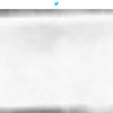
コ
ン
テ
ン
ツ
へ
ス
キ
ッ
プ