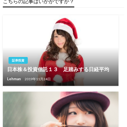
こちらの記事はいかがですか？
シ
ョ
ン
証券投資
日本株＆投資信託１３ 足踏みする日経平均
Lehman
2019年11月24日