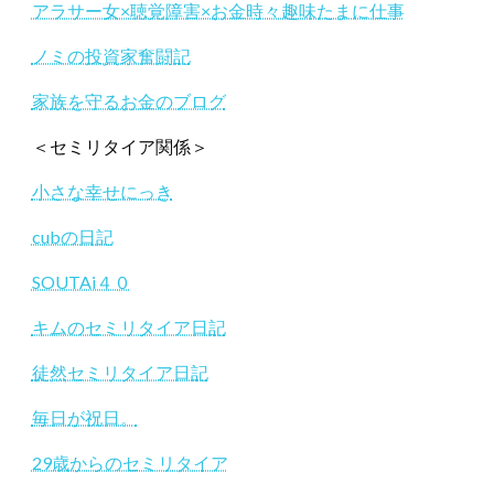
アラサー女×聴覚障害×お金時々趣味たまに仕事
ノミの投資家奮闘記
家族を守るお金のブログ
＜セミリタイア関係＞
小さな幸せにっき
cubの日記
SOUTAi４０
キムのセミリタイア日記
徒然セミリタイア日記
毎日が祝日。
29歳からのセミリタイア