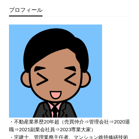
プロフィール
・不動産業界歴20年超（売買仲介⇒管理会社⇒2020退
職⇒2021副業会社員⇒2023専業大家）
・宅建士、管理業務主任者、マンション維持修繕技術