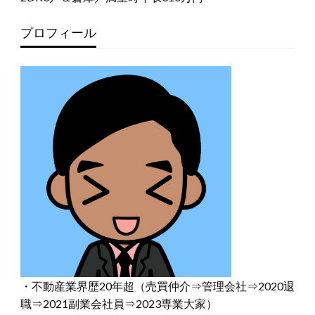
プロフィール
・不動産業界歴20年超（売買仲介⇒管理会社⇒2020退
職⇒2021副業会社員⇒2023専業大家）