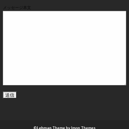
メッセージ本文
©Lehman
Theme by Imon Themes