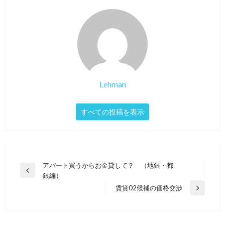
Lehman
すべての投稿を表示
投
アパート買うからお金貸して？ （地銀・都
前
銀編）
稿
の
賃貸02候補の価格交渉
次
ナ
投
の
稿
ビ
投
ゲ
稿