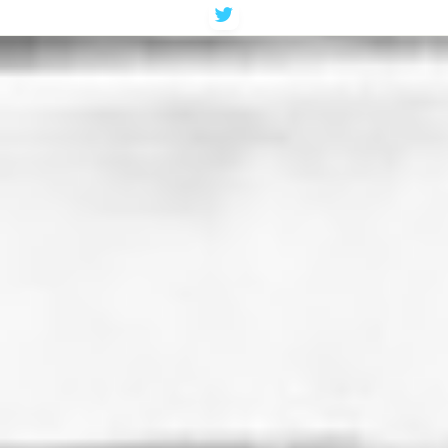
コ
ン
テ
ン
ツ
へ
ス
キ
ッ
プ