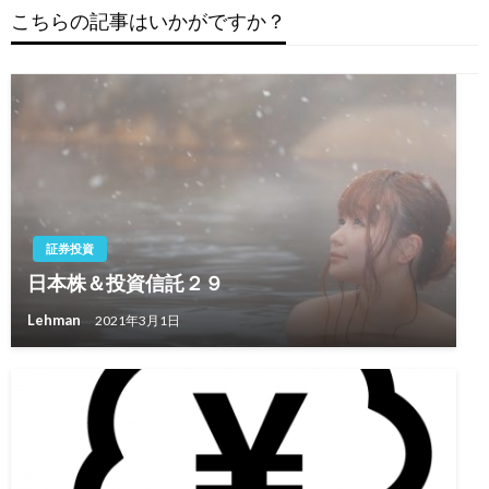
こちらの記事はいかがですか？
ー
シ
ョ
ン
証券投資
日本株＆投資信託２９
Lehman
2021年3月1日