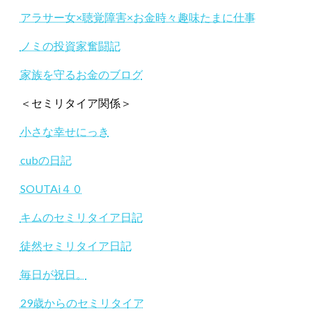
アラサー女×聴覚障害×お金時々趣味たまに仕事
ノミの投資家奮闘記
家族を守るお金のブログ
＜セミリタイア関係＞
小さな幸せにっき
cubの日記
SOUTAi４０
キムのセミリタイア日記
徒然セミリタイア日記
毎日が祝日。
29歳からのセミリタイア