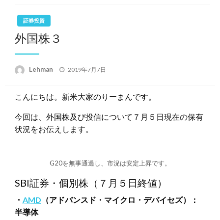
証券投資
外国株３
投
Lehman
2019年7月7日
稿
日:
こんにちは。新米大家のりーまんです。
今回は、外国株及び投信について７月５日現在の保有
状況をお伝えします。
G20を無事通過し、市況は安定上昇です。
SBI証券・個別株（７月５日終値）
・
AMD
（アドバンスド・マイクロ・デバイセズ）：
半導体