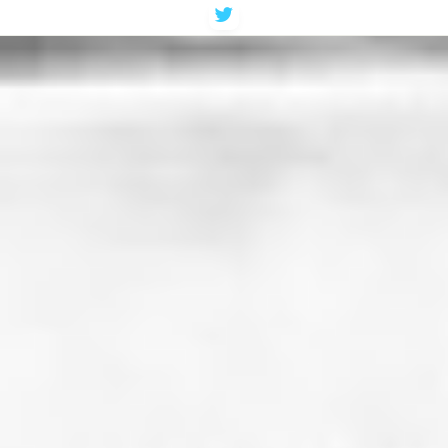
コ
ン
テ
ン
ツ
へ
ス
キ
ッ
プ