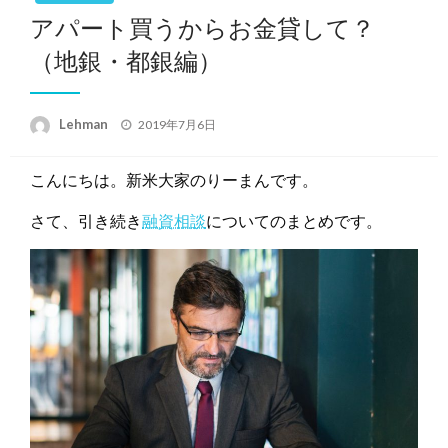
アパート買うからお金貸して？
（地銀・都銀編）
投
Lehman
2019年7月6日
稿
日:
こんにちは。新米大家のりーまんです。
さて、引き続き
融資相談
についてのまとめです。