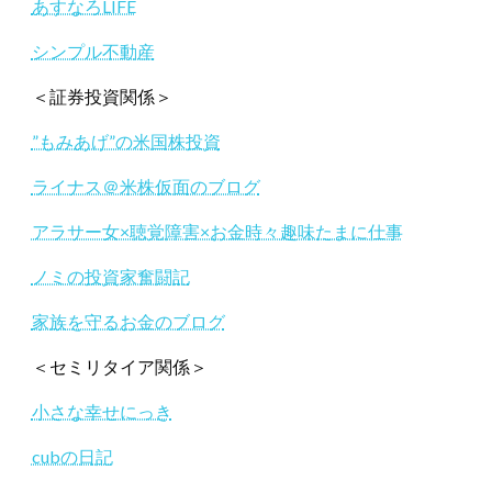
あすなろLIFE
シンプル不動産
＜証券投資関係＞
”もみあげ”の米国株投資
ライナス＠米株仮面のブログ
アラサー女×聴覚障害×お金時々趣味たまに仕事
ノミの投資家奮闘記
家族を守るお金のブログ
＜セミリタイア関係＞
小さな幸せにっき
cubの日記