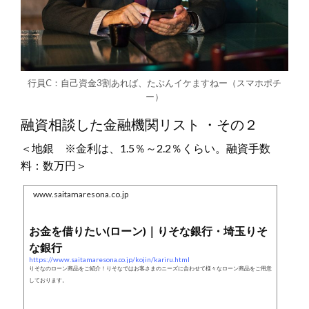
行員C：自己資金3割あれば、たぶんイケますねー（スマホポチ
ー）
融資相談した金融機関リスト ・その２
＜地銀 ※金利は、1.5％～2.2％くらい。融資手数
料：数万円＞
www.saitamaresona.co.jp
お金を借りたい(ローン)｜りそな銀行・埼玉りそ
な銀行
https://www.saitamaresona.co.jp/kojin/kariru.html
りそなのローン商品をご紹介！りそなではお客さまのニーズに合わせて様々なローン商品をご用意
しております。