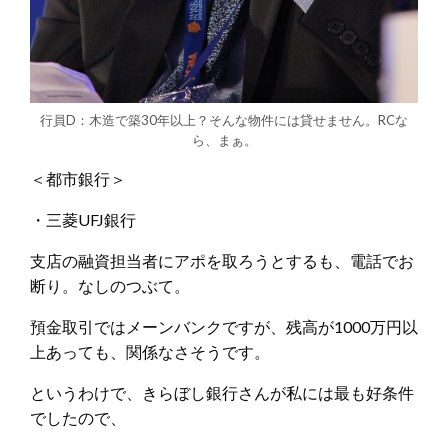
行員D：木造で築30年以上？そんな物件には貸せません。RCな
ら、まぁ。
＜都市銀行＞
・三菱UFJ銀行
支店の融資担当者にアポを取ろうとするも、電話でお
断り。なしのつぶて。
預金取引ではメーンバンクですが、残高が1000万円以
上あっても、関係なさそうです。
というわけで、きらぼし銀行さんが私には最も好条件
でしたので、