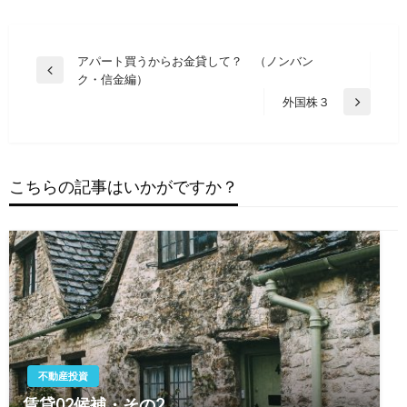
投
アパート買うからお金貸して？ （ノンバン
前
ク・信金編）
稿
の
外国株３
次
ナ
投
の
稿
ビ
投
ゲ
稿
こちらの記事はいかがですか？
ー
シ
ョ
ン
不動産投資
賃貸02候補・その2