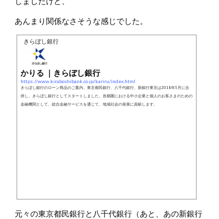
しましたけど、
あんまり関係なさそうな感じでした。
きらぼし銀行
かりる ｜きらぼし銀行
https://www.kiraboshibank.co.jp/kariru/index.html
きらぼし銀行のローン商品のご案内。東京都民銀行、八千代銀行、新銀行東京は2018年5月に合
併し、きらぼし銀行としてスタートしました。首都圏における中小企業と個人のお客さまのための
金融機関として、総合金融サービスを通じて、地域社会の発展に貢献します。
元々の東京都民銀行と八千代銀行（あと、あの新銀行