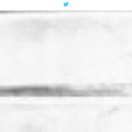
コ
ン
テ
ン
ツ
へ
ス
キ
ッ
プ