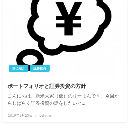
自己紹介
証券投資
ポートフォリオと証券投資の方針
こんにちは。新米大家（仮）のりーまんです。今回か
らしばらく証券投資の話をしたいと…
投
2019年6月23日
Lehman
稿
日: