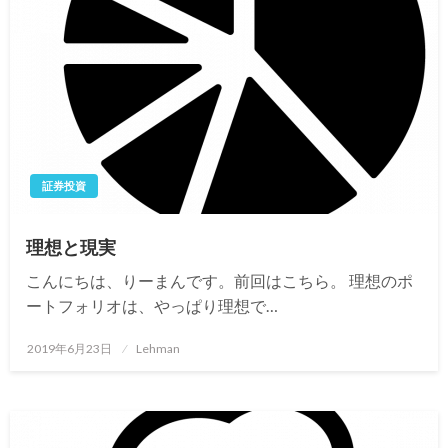
証券投資
理想と現実
こんにちは、りーまんです。前回はこちら。 理想のポ
ートフォリオは、やっぱり理想で…
投
2019年6月23日
Lehman
稿
日: