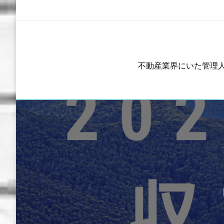
コ
ン
テ
ン
ツ
不動産業界にいた管理
へ
ス
キ
ッ
プ