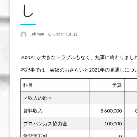
し
投
Lehman
2021年1月3日
稿
日:
2020年が大きなトラブルもなく、無事に終わりまし
本記事では、実績のおさらいと2021年の見通しに
科目
予算
＜収入の部＞
賃料収入
8,600,000
プロパンガス協力金
100,000
賃貸更新料
0