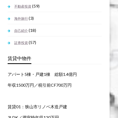
(59)
不動産投資
(3)
海外旅行
(18)
自己紹介
(57)
証券投資
賃貸中物件
アパート5棟・戸建1棟 総額1.4億円
年収1500万円／税引前CF700万円
賃貸01：狭山市リノベ木造戸建
3LDK／満室時年収120万円