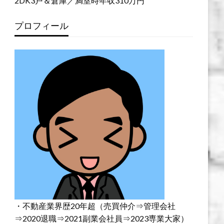
2DK3戸＆倉庫／満室時年収310万円
プロフィール
・不動産業界歴20年超（売買仲介⇒管理会社
⇒2020退職⇒2021副業会社員⇒2023専業大家）