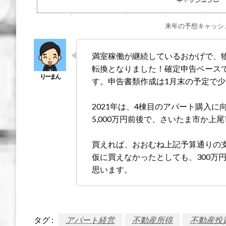
来年の予想キャッシ
満室稼働が継続しているおかげで、物
転換となりました！確定申告ベースで
す。申告書類作成は1月末の予定で
2021年は、4棟目のアパート購入
5,000万円前後で、さいたま市か上
買えれば、おおむね上記予算通りの
仮に買えなかったとしても、300万
思います。
タグ :
アパート経営
不動産所得
不動産投