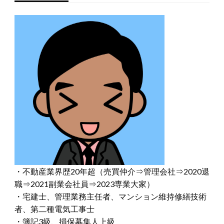
・不動産業界歴20年超（売買仲介⇒管理会社⇒2020退
職⇒2021副業会社員⇒2023専業大家）
・宅建士、管理業務主任者、マンション維持修繕技術
者、第二種電気工事士
・簿記3級、損保募集人上級