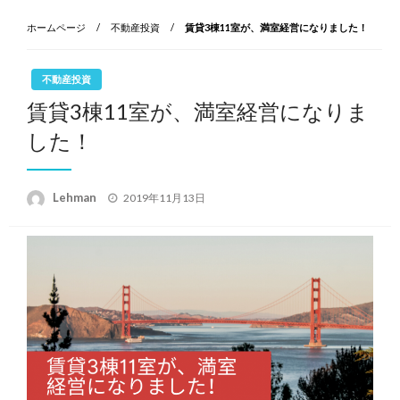
ホームページ
不動産投資
賃貸3棟11室が、満室経営になりました！
不動産投資
賃貸3棟11室が、満室経営になりま
した！
投
Lehman
2019年11月13日
稿
日: