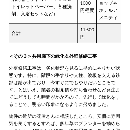
1000
ョップや
トイレットペーパー、各種洗
円程度
ホテルア
剤、入浴セットなど）
メニティ
11,500
合計
円
＜その３＞共用廊下の緑化＆外壁修繕工事
外壁修繕工事は、劣化状況を見るに早めにやりたい状
態です。特に、階段の手すりや支柱、波板を支える鉄
部は錆が出ており、今すぐにでもやりたいところで
す。とはいえ、業者の相見積や打ち合わせなど発注ま
でにどうしても時間がかかるので、先行して緑化をす
ることで、明るい印象になるように努めました。
物件の近所の花屋さんに相談したところ、安価に雰囲
気を良くするとすれば、多年草のプランターを勧めら