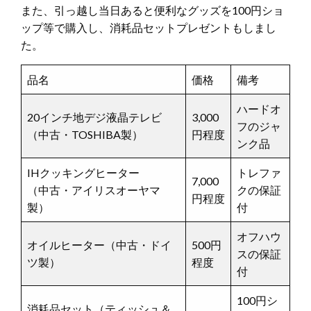
また、引っ越し当日あると便利なグッズを100円ショ
ップ等で購入し、消耗品セットプレゼントもしまし
た。
品名
価格
備考
ハードオ
20インチ地デジ液晶テレビ
3,000
フのジャ
（中古・TOSHIBA製）
円程度
ンク品
IHクッキングヒーター
トレファ
7,000
（中古・アイリスオーヤマ
クの保証
円程度
製）
付
オフハウ
オイルヒーター（中古・ドイ
500円
スの保証
ツ製）
程度
付
100円シ
消耗品セット（ティッシュ＆