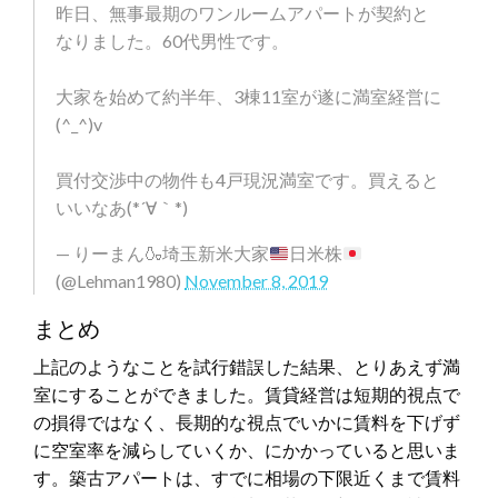
昨日、無事最期のワンルームアパートが契約と
なりました。60代男性です。
大家を始めて約半年、3棟11室が遂に満室経営に
(^_^)v
買付交渉中の物件も4戸現況満室です。買えると
いいなあ(*´∀｀*)
— りーまん
🍶
埼玉新米大家
日米株
(@Lehman1980)
November 8, 2019
まとめ
上記のようなことを試行錯誤した結果、とりあえず満
室にすることができました。賃貸経営は短期的視点で
の損得ではなく、長期的な視点でいかに賃料を下げず
に空室率を減らしていくか、にかかっていると思いま
す。築古アパートは、すでに相場の下限近くまで賃料