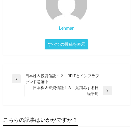
Lehman
すべての投稿を表示
投
日本株＆投資信託１２ REITとインフラフ
前
ァンド急落中
稿
の
日本株＆投資信託１３ 足踏みする日
ナ
投
次
経平均
稿
の
ビ
投
ゲ
稿
ー
こちらの記事はいかがですか？
シ