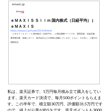
emaxis.jp
ｅＭＡＸＩＳ Ｓｌｉｍ 国内株式（日経平均） |
ｅＭＡＸＩＳ
https://emaxis.jp/fund/253144.html
「ｅＭＡＸＩＳ Ｓｌｉｍ 国内株式（日経平均）」の商品概要ページです。運用実績、目論見書、
運用報告書、各種レポート、販売会社などの情報を掲載しています。ともに、その先へ。三菱UFJ
国際投信。
私は、楽天証券で、5万円毎月積み立て購入をしてい
ます。楽天カード決済で、毎月500ポイントもらえま
す。この半年で、積立額30万円、評価額31.5万円です
ので、値上がり率が約5％です。楽天ポイントも3000