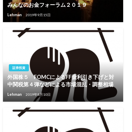
みんなのお金フォーラム２０１９
Lehman
2019年9月15日
証券投資
外国株５ FOMCによるFF金利引き下げと対
中関税第４弾などによる市場混乱・調整相場
Lehman
2019年8月10日