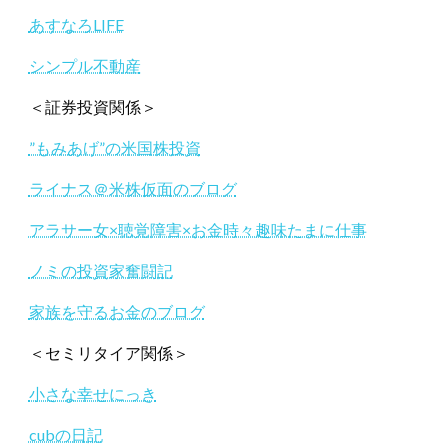
あすなろLIFE
シンプル不動産
＜証券投資関係＞
”もみあげ”の米国株投資
ライナス＠米株仮面のブログ
アラサー女×聴覚障害×お金時々趣味たまに仕事
ノミの投資家奮闘記
家族を守るお金のブログ
＜セミリタイア関係＞
小さな幸せにっき
cubの日記