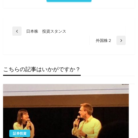
投
日本株 投資スタンス
前
稿
の
外国株２
次
投
ナ
の
稿
ビ
投
稿
ゲ
こちらの記事はいかがですか？
ー
シ
ョ
ン
証券投資