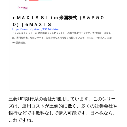
ｅＭＡＸＩＳ Ｓｌｉｍ 米国株式（Ｓ＆Ｐ５０
０） | ｅＭＡＸＩＳ
https://emaxis.jp/fund/253266.html
「ｅＭＡＸＩＳ Ｓｌｉｍ 米国株式（Ｓ＆Ｐ５００）」の商品概要ページです。運用実績、目論見
書、運用報告書、各種レポート、販売会社などの情報を掲載しています。ともに、その先へ。三菱
UFJ国際投信。
三菱UFJ銀行系の会社が運用しています。このシリー
ズは、運用コストが圧倒的に低く、多くの証券会社や
銀行などで手数料なしで購入可能です。日本株なら、
これですね。