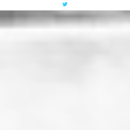
コ
ン
テ
ン
ツ
へ
ス
キ
ッ
プ