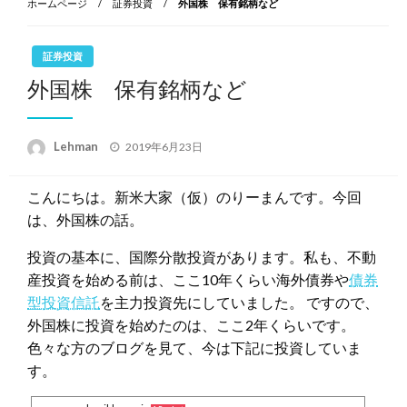
ホームページ
証券投資
外国株 保有銘柄など
証券投資
外国株 保有銘柄など
投
Lehman
2019年6月23日
稿
日:
こんにちは。新米大家（仮）のりーまんです。今回
は、外国株の話。
投資の基本に、国際分散投資があります。私も、不動
産投資を始める前は、ここ10年くらい海外債券や
債券
型投資信託
を主力投資先にしていました。 ですので、
外国株に投資を始めたのは、ここ2年くらいです。
色々な方のブログを見て、今は下記に投資していま
す。