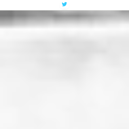
コ
ン
テ
ン
ツ
へ
ス
キ
ッ
プ