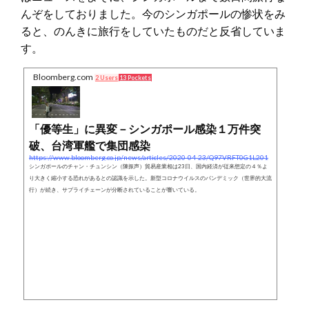
んぞをしておりました。今のシンガポールの惨状をみ
ると、のんきに旅行をしていたものだと反省していま
す。
Bloomberg.com
2 Users
13 Pockets
「優等生」に異変－シンガポール感染１万件突
破、台湾軍艦で集団感染
https://www.bloomberg.co.jp/news/articles/2020-04-23/Q97VRFT0G1L201
シンガポールのチャン・チュンシン（陳振声）貿易産業相は23日、国内経済が従来想定の４％よ
り大きく縮小する恐れがあるとの認識を示した。新型コロナウイルスのパンデミック（世界的大流
行）が続き、サプライチェーンが分断されていることが響いている。