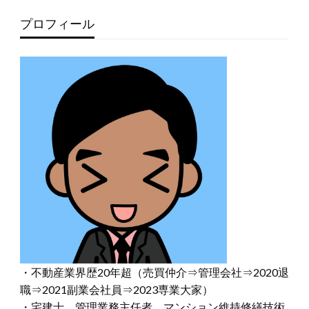
プロフィール
・不動産業界歴20年超（売買仲介⇒管理会社⇒2020退
職⇒2021副業会社員⇒2023専業大家）
・宅建士、管理業務主任者、マンション維持修繕技術