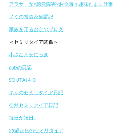
アラサー女×聴覚障害×お金時々趣味たまに仕事
ノミの投資家奮闘記
家族を守るお金のブログ
＜セミリタイア関係＞
小さな幸せにっき
cubの日記
SOUTAi４０
キムのセミリタイア日記
徒然セミリタイア日記
毎日が祝日。
29歳からのセミリタイア