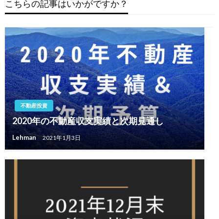
こちらの記事はいかがですか？
ー
シ
ョ
ン
不動産投資
2020年の不動産収支実績と次期見通し
Lehman
2021年1月3日