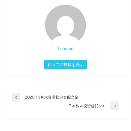
Lehman
すべての投稿を表示
投
2020年3月末資産状況＆配当金
前
稿
の
日本株＆投資信託２０
次
投
ナ
の
稿
ビ
投
稿
ゲ