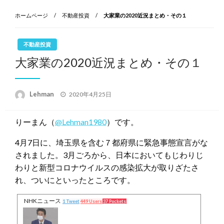
ホームページ
不動産投資
大家業の2020近況まとめ・その１
不動産投資
大家業の2020近況まとめ・その１
投
Lehman
2020年4月25日
稿
日:
りーまん（
@Lehman1980
）です。
4月7日に、埼玉県を含む７都府県に緊急事態宣言がな
されました。3月ごろから、日本においてもじわりじ
わりと新型コロナウイルスの感染拡大が取りざたさ
れ、ついにといったところです。
NHKニュース
1 Tweet
449 Users
37 Pockets