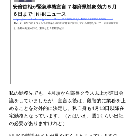
安倍首相が緊急事態宣言 ７都府県対象 効力５月
６日まで | NHKニュース
https://www3.nhk.or.jp/news/html/20200407/k10012373011000.html
【NHK】新型コロナウイルスの感染が都市部で急速に拡大している事態を受けて、安倍総理大臣
は、政府の対策本部で、東京など７都府県を対…
私の勤務先でも、4月頭から部長クラス以上が連日会
議をしていましたが、宣言以後は、段階的に業務を止
めることを対外的に決定し、私自身も4月13日以降在
宅勤務となっています。（とはいえ、週1くらい出社
の必要がありますけれど）
NHKの特設サイトが見やすくまとまっていますの