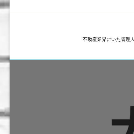
コ
ン
テ
ン
ツ
不動産業界にいた管理
へ
ス
キ
ッ
プ