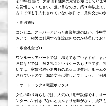
初10年程度は、大家側も強気の家賃設定にしていま
を覚悟してください。狙い目なのは、築20年以上で
古くて何も手入れされていない物件は、賃料交渉の
・周辺施設
コンビニ、スーパーといった商業施設のほか、小中
おいて、頻繁に利用する施設は何なのか整理してお
・敷金礼金ゼロ
ワンルームアパートでは、増えてきていますが、ま
戸建などでは、敷２礼２というケースもザラです。
いては、家賃滞納や退去時の原状回復費用、ルーム
されているので、減額交渉は難しいでしょう。（例
・オートロック＆宅配ボックス
女性の独り暮らしでは、人気の共用部設備です。オ
ンターホン付きでないとあんまり意味がなく、賃料