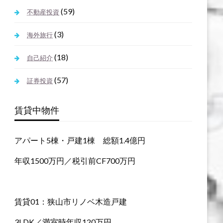
(59)
不動産投資
(3)
海外旅行
(18)
自己紹介
(57)
証券投資
賃貸中物件
アパート5棟・戸建1棟 総額1.4億円
年収1500万円／税引前CF700万円
賃貸01：狭山市リノベ木造戸建
3LDK／満室時年収120万円