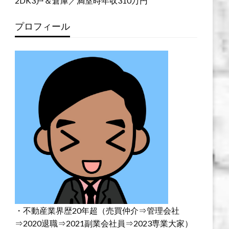
2DK3戸＆倉庫／満室時年収310万円
プロフィール
・不動産業界歴20年超（売買仲介⇒管理会社
⇒2020退職⇒2021副業会社員⇒2023専業大家）